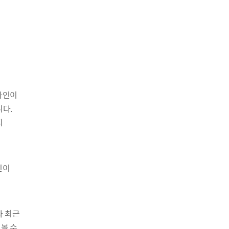
차인이
다.
지
인이
나 최근
볼 수