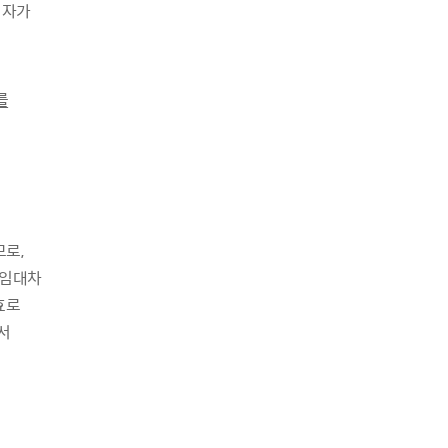
리자가
를
로,
 임대차
효로
서