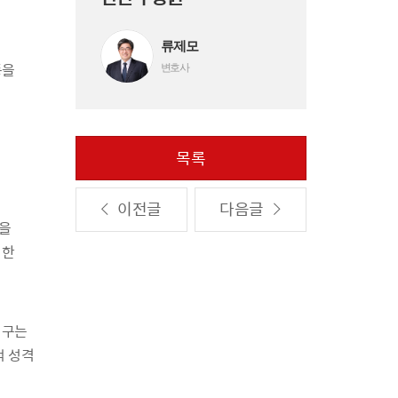
류제모
등을
변호사
목록
이전글
다음글
을
법한
청구는
적 성격