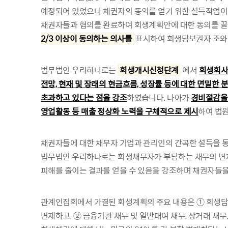
예정되어 있었으나 채권자의 동의를 얻기 위한 설득작업이 
채권자들과 협의를 완료하여 회생계획안에 대한 동의를 끌
2/3 이상이 동의하는 의사를
표시하여 회생담보권자 조와 
법무법인 우리하나로는
회생개시신청단계
에서
회생회사
전망, 현재 및 장래의 현금흐름, 성장률 등에 대한 면밀한
초과하고 있다는 점을 강조
하였습니다. 나아가
경비절감을 
영업활동 등 매출 정상화 노력을 구체적으로 제시
하여 법
채권자들에 대한 채무자 기업과 관리인의 간곡한 설득을 통
법무법인 우리하나로는 회생채무자가 부담하는 채무의 변제
피해를 줄이는 결과를 얻을 수 있음을 강조하며 채권자들
관계인집회에서 가결된 회생계획의 주요 내용은 ① 회생담보
변제하고, ② 금융기관 채무 및 일반대여 채무, 상거래 채