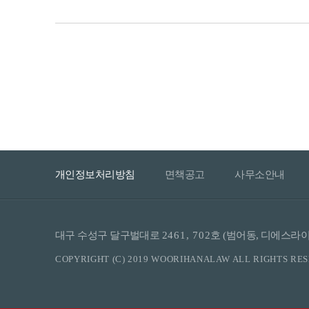
개인정보처리방침
면책공고
사무소안내
대구 수성구 달구벌대로
2461, 702
호 (범어동, 디에스
COPYRIGHT (C) 2019 WOORIHANALAW ALL RIGHTS RE