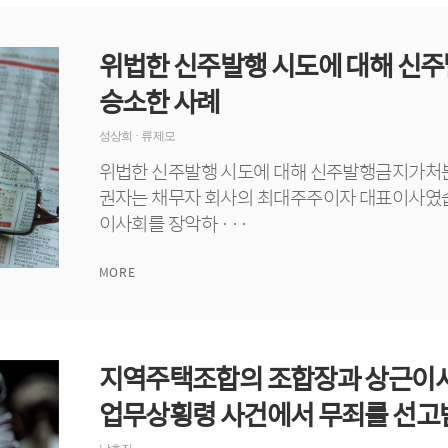
위법한 신주발행 시도에 대해 신
승소한 사례
성상희
· 류제모
위법한 신주발행 시도에 대해 신주발행금지가처분을
권자는 채무자 회사의 최대주주이자 대표이사였습
이사회를 장악하 ···
MORE
지역주택조합의 조합장과 상근이사
업무상횡령 사건에서 무죄를 선고