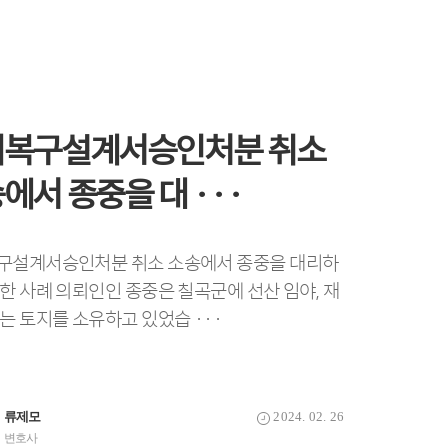
지복구설계서승인처분 취소
에서 종중을 대 ···
신탁이라는 이유로 신탁이
송달로 패소한 1심 판결에
대금 채무의 부존재 확인청
체불로 인한 근로기준법 위
구설계서승인처분 취소 소송에서 종중을 대리하
임을 주장한 ···
여 추완항소를 ···
 대해 물품대 ···
사건에서 무죄 ···
한 사례 의뢰인인 종중은 칠곡군에 선산 임야, 재
는 토지를 소유하고 있었습 ···
류제모
2024. 02. 26
변호사