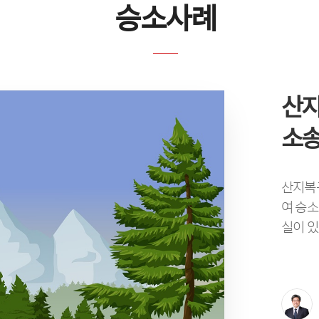
승소사례
산
소송
사해
공시
물품
임금
산지복
무효
대하
구에
반 
여 승소
실이 있