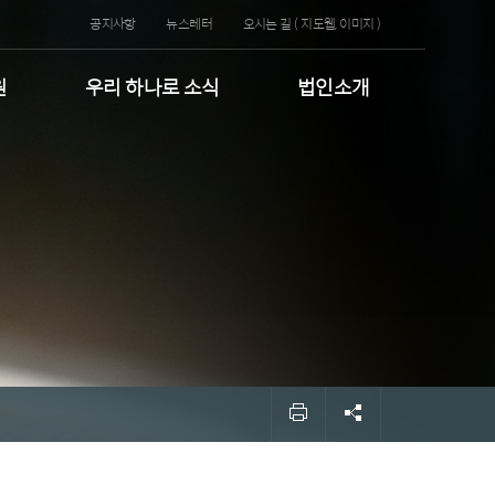
공지사항
뉴스레터
오시는 길 (
지도웹
,
이미지
)
원
우리 하나로 소식
법인소개