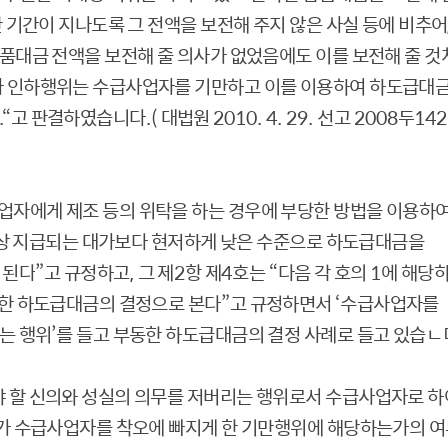
 기간이 지나도록 그 전액을 보전해 주지 않은 사실 등에 비추어
대금 전액을 보전해 줄 의사가 없었음에도 이를 보전해 줄 것
가 인하행위는 수급사업자를 기만하고 이를 이용하여 하도급대
.“
고 판결하였습니다
.(
대법원
2010. 4. 29.
선고
2008
두
142
자에게 제조 등의 위탁을 하는 경우에 부당한 방법을 이용하
통상 지급되는 대가보다 현저하게 낮은 수준으로 하도급대금을
 된다
”
고 규정하고
,
그 제
2
항 제
4
호는
“
다음 각 호의
1
에 해당
당한 하도급대금의 결정으로 본다
”
고 규정하면서
‘
수급사업자를
는 행위
’
를 들고 부동한 하도급대금의 결정 사례로 들고 있습
ㄴ
 할 신의와 성실의 의무를 저버리는 행위로서 수급사업자로 
가 수급사업자를 착오에 빠지게 한 기만행위에 해당하는가의 