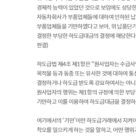
경제적 능력이 있었던 것으로 보임에도 상당한
자동차회사가 부품업체들에 대하여 인하된 납품
부품업체들을 기만하였다고 보아
,
위 납품단
결정한 부당한 하도급대금의 결정에 해당한다
판결
)
하도급법 제
4
조 제
1
항은
“
원사업자는 수급사업
목적물 등과 동종 또는 유사한 것에 대하여 
결정하거나 하도급 받도록 강요하여서는 아니
원사업자의 행위는 제
1
항의 규정에 의한 부
기만하고 이를 이용하여 하도급대금을 결정하
여기에서의
‘
기만
’
이란 하도급거래에서 지켜야
착오를 일으키게 하는 것을 말하고
,
어떤 행위