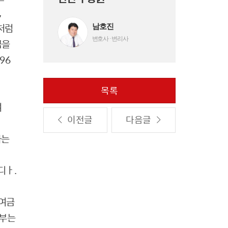
,
처럼
남호진
변호사 · 변리사
금을
96
목록
여
이전글
다음글
하는
디
ㅏ
.
하여금
여부는