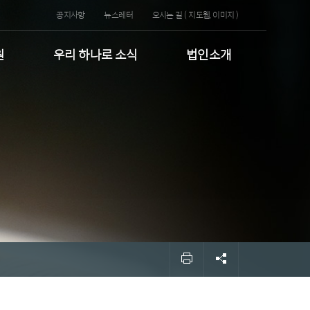
공지사항
뉴스레터
오시는 길 (
지도웹
,
이미지
)
원
우리 하나로 소식
법인소개