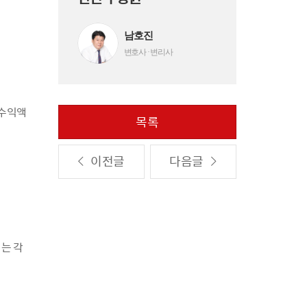
남호진
변호사 · 변리사
별수익액
목록
이전글
다음글
는 각