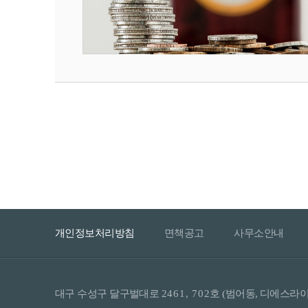
개인정보처리방침
면책공고
사무소안내
대구 수성구 달구벌대로
2461, 702
호 (범어동, 디에스