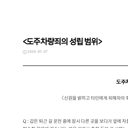
<도주차량죄의 성립 범위>
2019. 05. 07
도주
〈
신원을 밝히고 타인에게 피해자의 
Q :
갑은 퇴근 길 운전 중에 잠시 다른 곳을 보다가 앞에 