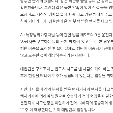
탑승한 을에게 갔습니다
.
갑은 외관상 출혈 등의 큰 상해
확인했습니다
.
그런데 갑은 급한 약속이 있어 직접 을을 
요청하고
,
자신의 명함을 을과 함께 타고 있던 병에게 주
하여 기다리다가
,
경찰관이 온 후 부탁 받은 택시를 타고
A :
특정범죄가중처벌 등에 관한 법률 제
5
조의
3
은 운전자
'
사상자를 구호하는 등의 조치
'
를 하지 않고
'
도주
'
한 경우
병원 이송을 요청한 후 을이 실제로 병원에 이송되기 전에
않고 도주한 것에 해당하는지가 문제됩니다
.
대법원은 구호조치는 반드시 사고를 낸 사람이 해야 하는
후에 현장을 떠나야 도주가 성립되지 않는다는 입장을 취
사안에서 을이 갑의 부탁을 받은 택시기사의 택시를 타고
택시기사에 의하여 병원으로 후송되기 전에 현장을 이탈한
운전자가 사고현장을 이탈하기 전에 피해자의 동승자에게 
'
도주
'
에 해당한다는 것이 대법원의 입장입니다
.